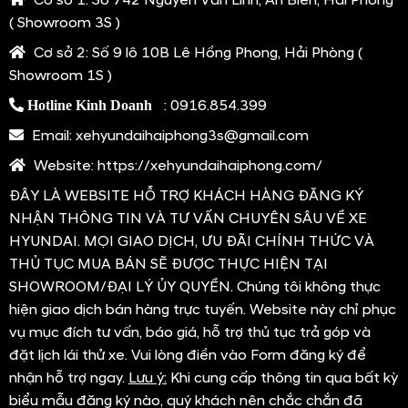
Cơ sở 1:
Số 742 Nguyễn Văn Linh, An Biên, Hải Phòng
( Showroom 3S )
Cơ sở 2:
Số 9 lô 10B Lê Hồng Phong, Hải Phòng (
Showroom 1S )
:
0916.854.399
Hotline Kinh Doanh
Email:
xehyundaihaiphong3s@gmail.com
Website:
https://xehyundaihaiphong.com/
ĐÂY LÀ WEBSITE HỖ TRỢ KHÁCH HÀNG ĐĂNG KÝ
NHẬN THÔNG TIN VÀ TƯ VẤN CHUYÊN SÂU VỀ XE
HYUNDAI. MỌI GIAO DỊCH, ƯU ĐÃI CHÍNH THỨC VÀ
THỦ TỤC MUA BÁN SẼ ĐƯỢC THỰC HIỆN TẠI
SHOWROOM/ĐẠI LÝ ỦY QUYỀN. Chúng tôi không thực
hiện giao dịch bán hàng trực tuyến. Website này chỉ phục
vụ mục đích tư vấn, báo giá, hỗ trợ thủ tục trả góp và
đặt lịch lái thử xe. Vui lòng điền vào Form đăng ký để
nhận hỗ trợ ngay.
Lưu ý:
Khi cung cấp thông tin qua bất kỳ
biểu mẫu đăng ký nào, quý khách nên chắc chắn đã