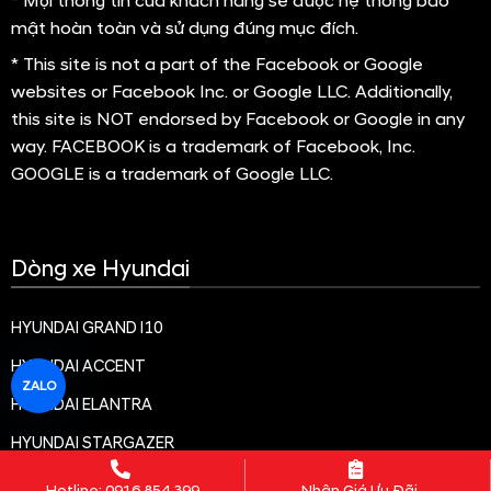
* Mọi thông tin của khách hàng sẽ được hệ thống bảo
mật hoàn toàn và sử dụng đúng mục đích.
* This site is not a part of the Facebook or Google
websites or Facebook Inc. or Google LLC. Additionally,
this site is NOT endorsed by Facebook or Google in any
way. FACEBOOK is a trademark of Facebook, Inc.
GOOGLE is a trademark of Google LLC.
Dòng xe Hyundai
HYUNDAI GRAND I10
HYUNDAI ACCENT
ZALO
HYUNDAI ELANTRA
HYUNDAI STARGAZER
HYUNDAI CRETA
Hotline: 0916.854.399
Nhận Giá Ưu Đãi