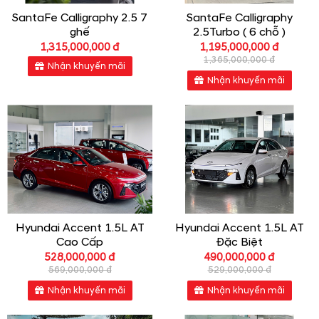
SantaFe Calligraphy 2.5 7
SantaFe Calligraphy
ghế
2.5Turbo ( 6 chỗ )
1,315,000,000 đ
1,195,000,000 đ
1,365,000,000 đ
Nhận khuyến mãi
Nhận khuyến mãi
Hyundai Accent 1.5L AT
Hyundai Accent 1.5L AT
Cao Cấp
Đặc Biệt
528,000,000 đ
490,000,000 đ
569,000,000 đ
529,000,000 đ
Nhận khuyến mãi
Nhận khuyến mãi