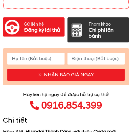
Gửi liên hệ
Tham khảo
Đăng ký lái thử
Chi phí lăn
bánh
NHẬN BÁO GIÁ NGAY
Hãy liên hệ ngay để được hỗ trợ cụ thể!
0916.854.399
Chi tiết
Hôm 3/6,
Hyundai Thành Công
giới thiệu
Creta mới