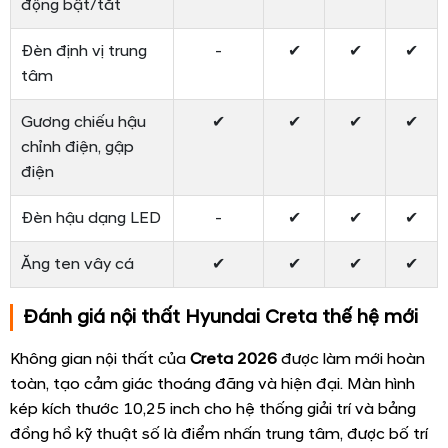
động bật/tắt
Đèn định vị trung
-
✔
✔
✔
tâm
Gương chiếu hậu
✔
✔
✔
✔
chỉnh điện, gập
điện
Đèn hậu dạng LED
-
✔
✔
✔
Ăng ten vây cá
✔
✔
✔
✔
Đánh giá nội thất Hyundai Creta thế hệ mới
Không gian nội thất của
Creta 2026
được làm mới hoàn
toàn, tạo cảm giác thoáng đãng và hiện đại. Màn hình
kép kích thước 10,25 inch cho hệ thống giải trí và bảng
đồng hồ kỹ thuật số là điểm nhấn trung tâm, được bố trí