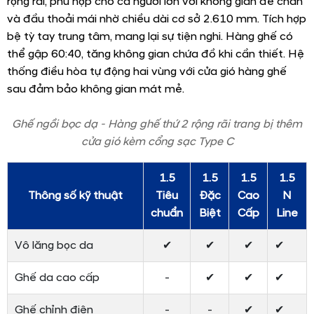
thống âm thanh 6 loa Bose chất lượng cao, chìa khóa
thông minh kèm chức năng khởi động xe từ xa. Đặc biệt,
Hyundai Creta 2026
được trang bị camera 360 độ giúp
tăng cường khả năng quan sát khi lùi/ đỗ xe.
Hệ thống âm thanh 6 loa Bose chất lượng cao