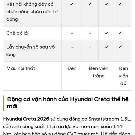
bệ tỳ tay trung tâm, mang lại sự tiện nghi. Hàng ghế có
thể gập 60:40, tăng không gian chứa đồ khi cần thiết. Hệ
thống điều hòa tự động hai vùng với cửa gió hàng ghế
sau đảm bảo không gian mát mẻ.
Ghế ngồi bọc dạ - Hàng ghế thứ 2 rộng rãi trang bị thêm
cửa gió kèm cổng sạc Type C