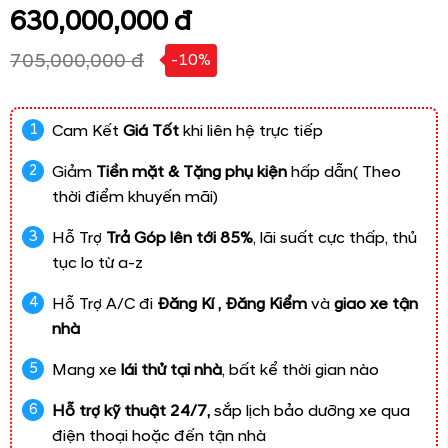
630,000,000 đ
705,000,000 đ
-10%
Cam Kết
Giá Tốt
khi liên hệ trực tiếp
Giảm
Tiền mặt & Tặng phụ kiện
hấp dẫn( Theo
thời điểm khuyến mãi)
Hỗ Trợ
Trả Góp lên tới 85%
, lãi suất cực thấp, thủ
tục lo từ a-z
Hỗ Trợ A/C đi
Đăng Kí , Đăng Kiểm
và
giao xe tận
nhà
Mang xe
lái thử tại nhà
, bất kể thời gian nào
Hỗ trợ kỹ thuật 24/7,
sắp lịch bảo dưỡng xe qua
điện thoại hoặc đến tận nhà