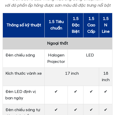
với đó phần ốp hông được sơn màu đỏ đặc trưng nổi bật
1.5
1.5
1.5
1.5 Tiêu
Thông số kỹ thuật
Đặc
Cao
N
chuẩn
Biệt
Cấp
Line
Ngoại thất
Đèn chiếu sáng
Halogen
LED
Projector
Kích thước vành xe
17 inch
18
inch
Đèn LED định vị
✔
✔
✔
✔
ban ngày
Đèn chiếu sáng tự
✔
✔
✔
✔