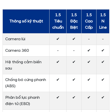
Creta 2026 sử dụng hộp số tự động CVT mượt mà
Lần đầu Creta trang bị thêm núm xoay chọn chế độ lái
.
Ngoài các tùy chọn như
Eco (tiết kiệm), Normal (thông
thường), Sport (thể thao) Smart (thông minh)
, xe còn có
thêm tùy chọn
Terrain Mode
với các chế độ
Snow
(Tuyết), Sand (Cát), Mud (Bùn đất)
. Trang bị này khá giống