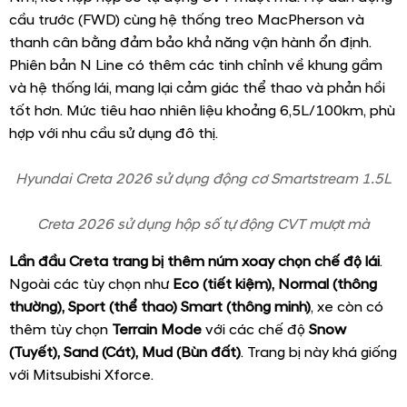
1.5
1.5
1.5
1.5
Thông số kỹ thuật
Tiêu
Đặc
Cao
N
chuẩn
Biệt
Cấp
Line
Vô lăng bọc da
✔
✔
✔
✔
Ghế da cao cấp
-
✔
✔
✔
Ghế chỉnh điện
-
-
✔
✔
Làm mát hàng ghế
-
✔
✔
✔
trước
Điều hòa tự động
✔
✔
✔
✔
Cửa gió điều hòa hàng
-
✔
✔
✔
ghế sau