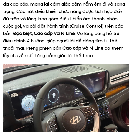
da cao cấp, mang lại cảm giác cầm nắm êm ái và sang
trọng. Các nút điều khiển chức năng được tích hợp đầy
đủ trên vô lăng, bao gồm điều khiển âm thanh, nhận
cuộc gọi, và cài đặt hành trình (Cruise Control) trên các
bản
Đặc biệt, Cao cấp và N Line
. Vô lăng cũng hỗ trợ
điều chỉnh 4 hướng, giúp người lái dễ dàng tìm tư thế
thoải mái. Riêng phiên bản
Cao cấp và N Line
có thêm
lẫy chuyển số, tăng cảm giác lái thể thao.