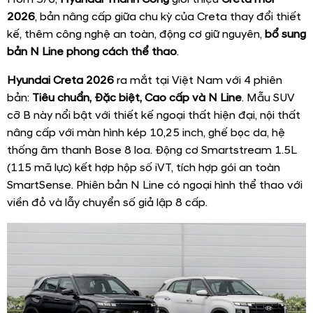
2026
, bản nâng cấp giữa chu kỳ của Creta thay đổi thiết
kế, thêm công nghệ an toàn, động cơ giữ nguyên,
bổ sung
bản N Line phong cách thể thao
.
Hyundai Creta 2026
ra mắt tại Việt Nam với 4 phiên
bản:
Tiêu chuẩn, Đặc biệt, Cao cấp và N Line
. Mẫu SUV
cỡ B này nổi bật với thiết kế ngoại thất hiện đại, nội thất
nâng cấp với màn hình kép 10,25 inch, ghế bọc da, hệ
thống âm thanh Bose 8 loa. Động cơ Smartstream 1.5L
(115 mã lực) kết hợp hộp số iVT, tích hợp gói an toàn
SmartSense. Phiên bản N Line có ngoại hình thể thao với
viền đỏ và lẫy chuyển số giả lập 8 cấp.