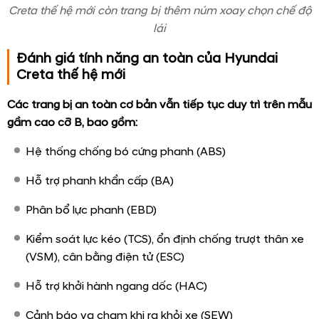
Màn hình đa thông tin
4.2
Full Digital 10.25
inch
inch
Màn hình giải trí cảm
8 inch
10.25 inch
ứng
Hệ thống loa
6 loa
8 loa Bose
Giới hạn tốc độ MSLA
-
✔
✔
✔
Kết nối không dây có
✔
✔
✔
✔
chức năng khóa cửa tự
động
Chế độ lái
-
-
✔
✔
Lẫy chuyển số sau vô
-
-
✔
✔
lăng