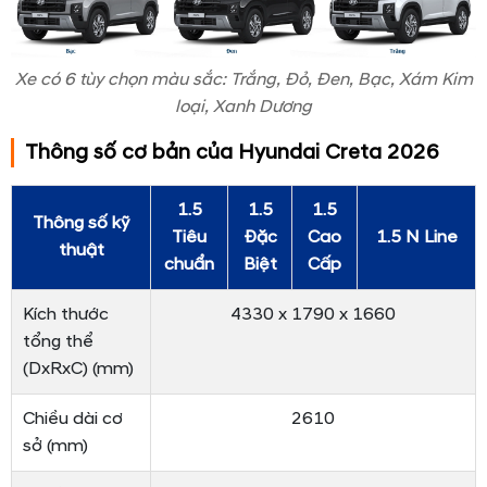
Xe có 6 tùy chọn màu sắc: Trắng, Đỏ, Đen, Bạc, Xám Kim
loại, Xanh Dương
Thông số cơ bản của Hyundai Creta 2026
1.5
1.5
1.5
Thông số kỹ
Tiêu
Đặc
Cao
1.5 N Line
thuật
chuẩn
Biệt
Cấp
Kích thước
4330 x 1790 x 1660
tổng thể
(DxRxC) (mm)
Chiều dài cơ
2610
sở (mm)