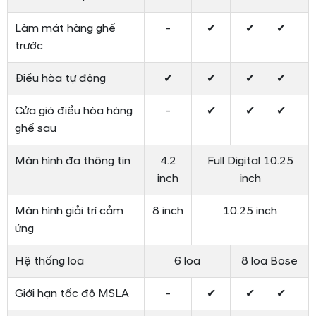
Hyundai Creta thế hệ mới trang bị thêm tính năng sạc
không dây
Hàng ghế thứ 2 của
Hyundai Creta 2026
được thiết kế
rộng rãi, phù hợp cho cả người lớn với không gian để chân
và đầu thoải mái nhờ chiều dài cơ sở 2.610 mm. Tích hợp