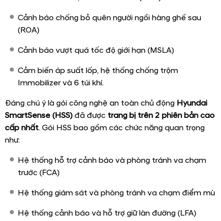
Màu nội thất
Đen
Đen viền
Đen
trắng
viền
đỏ
Động cơ vận hành của Hyundai Creta thế hệ
mới
Hyundai Creta 2026
sử dụng động cơ Smartstream 1.5L,
sản sinh công suất 115 mã lực và mô-men xoắn 144
Nm, kết hợp hộp số tự động CVT mượt mà. Hệ dẫn động
cầu trước (FWD) cùng hệ thống treo MacPherson và
thanh cân bằng đảm bảo khả năng vận hành ổn định.
Phiên bản N Line có thêm các tinh chỉnh về khung gầm
và hệ thống lái, mang lại cảm giác thể thao và phản hồi
tốt hơn. Mức tiêu hao nhiên liệu khoảng 6,5L/100km, phù
hợp với nhu cầu sử dụng đô thị.