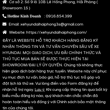
Cơ sở 2:
Số 9 lô 10B Lê Hồng Phong, Hải Phòng (
Showroom 1S )
:
0916.854.399
Hotline Kinh Doanh
Email:
xehyundaihaiphong3s@gmail.com
Website:
https://xehyundaihaiphong.com/
ĐÂY LÀ WEBSITE HỖ TRỢ KHÁCH HÀNG ĐĂNG KÝ
NHẬN THÔNG TIN VÀ TƯ VẤN CHUYÊN SÂU VỀ XE
HYUNDAI. MỌI GIAO DỊCH, ƯU ĐÃI CHÍNH THỨC VÀ
THỦ TỤC MUA BÁN SẼ ĐƯỢC THỰC HIỆN TẠI
SHOWROOM/ĐẠI LÝ ỦY QUYỀN. Chúng tôi không thực
hiện giao dịch bán hàng trực tuyến. Website này chỉ phục
vụ mục đích tư vấn, báo giá, hỗ trợ thủ tục trả góp và
đặt lịch lái thử xe. Vui lòng điền vào Form đăng ký để
nhận hỗ trợ ngay.
Lưu ý:
Khi cung cấp thông tin qua bất kỳ
biểu mẫu đăng ký nào, quý khách nên chắc chắn đã
hoàn toàn hiểu và đồng ý với Chính sách bảo mật thông
tin của chúng tôi.