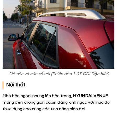
Kích thước dài x rộng x cao lần lượt 3.995 x 1.770 x 1.645
mm
Thiết kế lưới tản nhiệt mở rộng sang hai bên được hoàn
thiện bằng Chrome bóng mang đến phong cách thể
thao, mạnh mẽ cho VENUE. Lưới tản nhiệt ở
Hyundai
Venue
được tạo hình thác nước kết nối với đèn xi-nhan
hai bên tạo điểm nhấn cho xe.