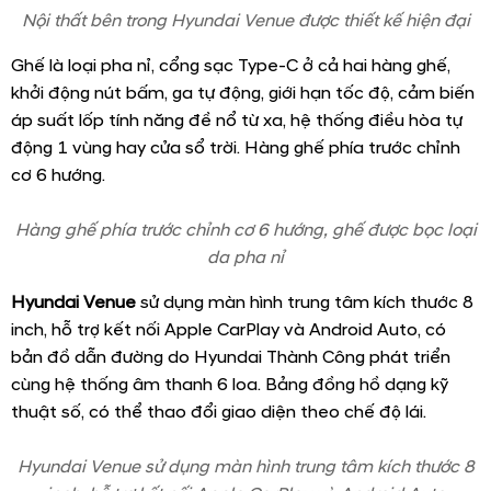
Lưới tản nhiệt ở Hyundai Venue được tạo hình thác nước
Cụm đèn chiếu sáng dạng Projector LED tách cụm đặt
thấp kết hợp đèn định vị ban ngày LED thiết kế bao
quanh. Đèn định vị ban ngày DRL (Daytime Running
Light) của xe được thiết kế bao quanh cụm đèn pha, cản
trước được sơn màu bạc.
Cụm đèn chiếu sáng dạng Projector LED
Phía sau gây ấn tượng với dải đèn hậu dạng LED được nối
liền đang là xu hướng trong ngành ô tô.