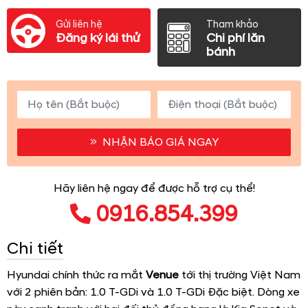
Gửi liên hệ
Tham khảo
Đăng ký lái thử
Chi phí lăn
bánh
NHẬN BÁO GIÁ NGAY
Hãy liên hệ ngay để được hỗ trợ cụ thể!
0916.854.399
Chi tiết
Hyundai chính thức ra mắt
Venue
tới thị trường Việt Nam
với 2 phiên bản: 1.0 T-GDi và 1.0 T-GDi Đặc biệt. Dòng xe