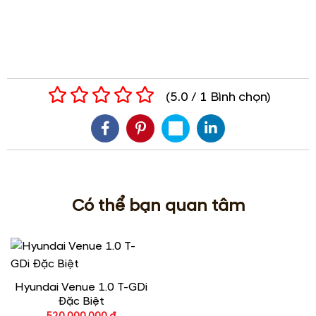
Nội thất
Nhỏ bên ngoài nhưng lớn bên trong,
HYUNDAI VENUE
mang đến không gian cabin đáng kinh ngạc với mức độ
thực dụng cao cùng các tính năng hiện đại.
Nội thất bên trong Hyundai Venue được thiết kế hiện đại
Ghế là loại pha nỉ, cổng sạc Type-C ở cả hai hàng ghế,
khởi động nút bấm, ga tự động, giới hạn tốc độ, cảm biến
áp suất lốp tính năng đề nổ từ xa, hệ thống điều hòa tự
động 1 vùng hay cửa sổ trời. Hàng ghế phía trước chỉnh
cơ 6 hướng.
Hàng ghế phía trước chỉnh cơ 6 hướng, ghế được bọc loại
da pha nỉ
Hyundai Venue
sử dụng màn hình trung tâm kích thước 8