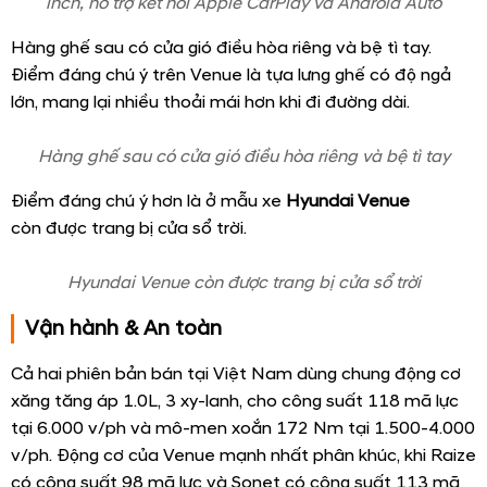
Phía sau gây ấn tượng với dải đèn hậu dạng LED
Hyundai Venue
sử dụng bộ mâm kích thước 16 inch trên
cả 2 phiên bản với thông số lốp 215/60R16.
Hyundai Venue sử dụng bộ mâm kích thước 16 inch