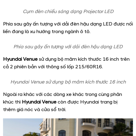
Ngoại thất
Hyundai Venue
sử dụng chung khung gầm với Kia Sonet.
Kích thước dài x rộng x cao lần lượt
3.995 x 1.770 x 1.645
mm
, chiều dài cơ sở
2.500 mm
, khoảng sáng gầm
195
mm
.