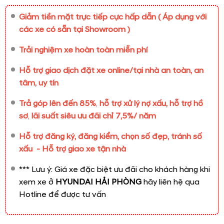
Giảm tiền mặt trực tiếp cực hấp dẫn
( Áp dụng với
các xe có sẵn tại Showroom )
Trải nghiệm xe hoàn toàn miễn phí
Hỗ trợ giao dịch đặt xe online/tại nhà an toàn, an
tâm, uy tín
Trả góp lên đến 85%
,
hỗ trợ xử lý nợ xấu, hỗ trợ hồ
sơ
,
lãi suất siêu ưu đãi chỉ 7,5%/ năm
Hỗ trợ đăng ký, đăng kiểm, chọn số đẹp, tránh số
xấu - Hỗ trợ giao xe tận nhà
*** Lưu ý: Giá xe đặc biệt ưu đãi cho khách hàng khi
xem xe ở
HYUNDAI HẢI PHÒNG
hãy liên hệ qua
Hotline để được tư vấn