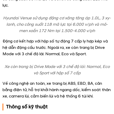
Ngoài ra khác với các dòng xe khác trong cùng phân
khúc thì
Hyundai Venue
còn được Hyundai trang bị
thêm giá nóc và cửa sổ trời.
Giá nóc và cửa sổ trời (Phiên bản 1.0T-GDi Ðặc biệt)