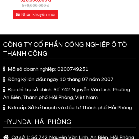
inch, hỗ trợ kết nối Apple CarPlay và Android Auto, có
bản đồ dẫn đường do Hyundai Thành Công phát triển
cùng hệ thống âm thanh 6 loa. Bảng đồng hồ dạng kỹ
thuật số, có thể thao đổi giao diện theo chế độ lái.
Hyundai Venue sử dụng màn hình trung tâm kích thước 8
inch, hỗ trợ kết nối Apple CarPlay và Android Auto
Hàng ghế sau có cửa gió điều hòa riêng và bệ tì tay.
Điểm đáng chú ý trên Venue là tựa lưng ghế có độ ngả
lớn, mang lại nhiều thoải mái hơn khi đi đường dài.
Hàng ghế sau có cửa gió điều hòa riêng và bệ tì tay
Điểm đáng chú ý hơn là ở mẫu xe
Hyundai Venue
còn được trang bị cửa sổ trời.
Hyundai Venue còn được trang bị cửa sổ trời