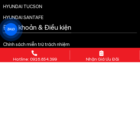
Địa chỉ trụ sở chính:
Số 742 Nguyễn Văn Linh, Phường
An Biên, Thành phố Hải Phòng, Việt Nam
Nơi cấp:
Sở kế hoạch và đầu tư Thành phố Hải Phòng
ZALO
HYUNDAI HẢI PHÒNG
Cơ sở 1:
Số 742 Nguyễn Văn Linh, An Biên, Hải Phòng
( Showroom 3S )
Hotline: 0916.854.399
Nhận Giá Ưu Đãi
Cơ sở 2:
Số 9 lô 10B Lê Hồng Phong, Hải Phòng (
Showroom 1S )
:
0916.854.399
Hotline Kinh Doanh
Email:
xehyundaihaiphong3s@gmail.com
Website:
https://xehyundaihaiphong.com/
ĐÂY LÀ WEBSITE HỖ TRỢ KHÁCH HÀNG ĐĂNG KÝ
NHẬN THÔNG TIN VÀ TƯ VẤN CHUYÊN SÂU VỀ XE
HYUNDAI. MỌI GIAO DỊCH, ƯU ĐÃI CHÍNH THỨC VÀ
THỦ TỤC MUA BÁN SẼ ĐƯỢC THỰC HIỆN TẠI