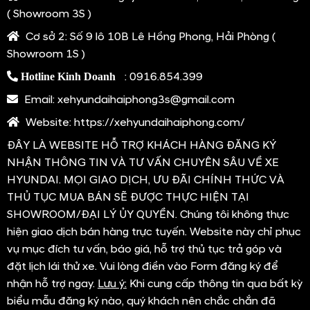
Vận hành & An toàn
Cả hai phiên bản bán tại Việt Nam dùng chung động cơ
xăng tăng áp 1.0L, 3 xy-lanh, cho công suất 118 mã lực
tại 6.000 v/ph và mô-men xoắn 172 Nm tại 1.500-4.000
v/ph. Động cơ của Venue mạnh nhất phân khúc, khi Raize
có công suất 98 mã lực và Sonet có công suất 113 mã
lực.
Hyundai Venue sử dụng động cơ xăng tăng áp 1.0L, 3 xy-
lanh, cho công suất 118 mã lực tại 6.000 v/ph và mô-
men xoắn 172 Nm tại 1.500-4.000 v/ph
Động cơ kết hợp với hộp số tự động 7 cấp ly hợp kép và
hệ dẫn động cầu trước. Ngoài ra, xe còn trang bị Drive
Mode với 3 chế độ lái: Normal, Eco và Sport.
Xe còn trang bị Drive Mode với 3 chế độ lái: Normal, Eco