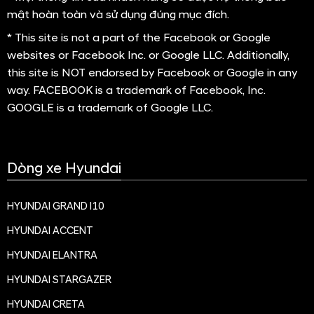
Có thể bạn quan tâm
Hyundai Venue 1.0 T-GDi
Đặc Biệt
520,000,000 đ
579,000,000 đ
Nhận khuyến mãi
CÔNG TY CỔ PHẦN CÔNG NGHIỆP Ô TÔ
THÀNH CÔNG
Mã số doanh nghiệp:
0200749251
Đăng ký lần đầu:
ngày 10 tháng 07 năm 2007