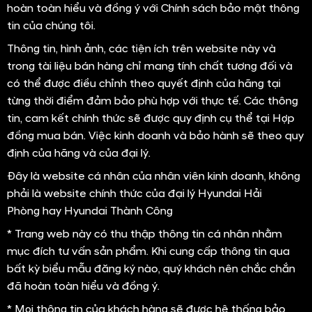
và Sport với hộp số 7 cấp
Về công nghệ an toàn, xe trang bị ABS, EBD, BA, cân
bằng điện tử, hỗ trợ khởi hành ngang dốc, kiểm soát thân
xe, camera lùi, cảm biến lùi và hệ thống 6 túi khí.
Thông số kỹ thuật
(
5.0
/
1
Bình chọn
)