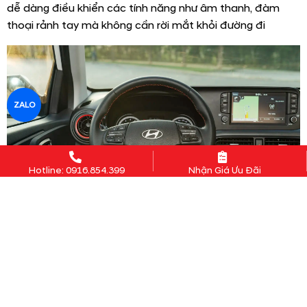
dễ dàng điều khiển các tính năng như âm thanh, đàm
thoại rảnh tay mà không cần rời mắt khỏi đường đi
ZALO
Hotline: 0916.854.399
Nhận Giá Ưu Đãi
Vô lăng bọc da 3 chấu tích hợp các nút điều khiển hành
trình, cụm điều chỉnh media tích hợp nhận diện giọng nói
(chỉ có ở 2 phiên bản cao cấp)