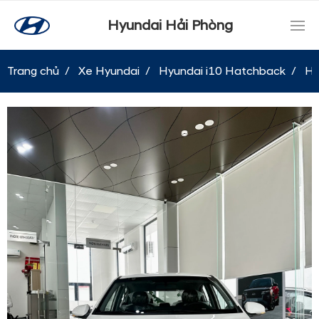
Hyundai Hải Phòng
Trang chủ
Xe Hyundai
Hyundai i10 Hatchback
Hy