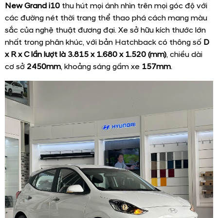
New Grand i10
thu hút mọi ánh nhìn trên mọi góc độ với
các đường nét thời trang thể thao phá cách mang màu
sắc của nghệ thuật đương đại. Xe sở hữu kích thước lớn
nhất trong phân khúc, với bản Hatchback có thông số
D
x R x C lần lượt là 3.815 x 1.680 x 1.520 (mm)
, chiều dài
cơ sở
2450mm
,
khoảng sáng gầm xe
157mm
.