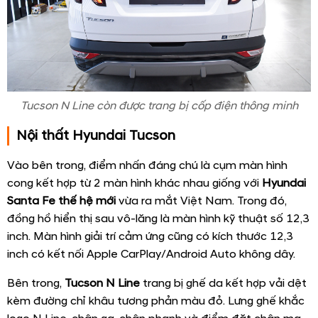
Tucson N Line còn được trang bị cốp điện thông minh
Nội thất Hyundai Tucson
Vào bên trong, điểm nhấn đáng chú là cụm màn hình
cong kết hợp từ 2 màn hình khác nhau giống với
Hyundai
Santa Fe thế hệ mới
vừa ra mắt Việt Nam. Trong đó,
đồng hồ hiển thị sau vô-lăng là màn hình kỹ thuật số 12,3
inch. Màn hình giải trí cảm ứng cũng có kích thước 12,3
inch có kết nối Apple CarPlay/Android Auto không dây.
Bên trong,
Tucson N Line
trang bị ghế da kết hợp vải dệt
kèm đường chỉ khâu tương phản màu đỏ. Lưng ghế khắc