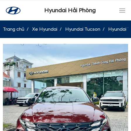
Hyundai Hải Phòng
Trang chủ
Xe Hyundai
Hyundai Tucson
Hyundai T