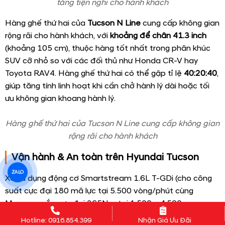
Cửa gió điều hòa và cổng USB cho hàng ghế sau có sẵn,
tăng tiện nghi cho hành khách
Hàng ghế thứ hai của
Tucson N Line
cung cấp không gian
ZALO
rộng rãi cho hành khách, với
khoảng để chân 41.3 inch
(khoảng 105 cm), thuộc hàng tốt nhất trong phân khúc
SUV cỡ nhỏ so với các đối thủ như Honda CR-V hay
Toyota RAV4. Hàng ghế thứ hai có thể gập tỉ lệ
40:20:40
,
Hotline: 0916.854.399
Nhận Giá Ưu Đãi