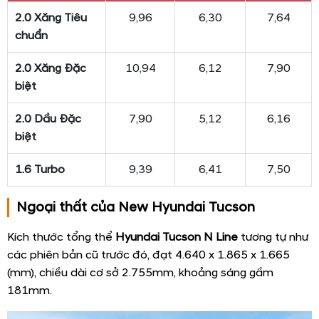
2.0 Xăng Tiêu
9,96
6,30
7,64
chuẩn
2.0 Xăng Đặc
10,94
6,12
7,90
biệt
2.0 Dầu Đặc
7,90
5,12
6,16
biệt
1.6 Turbo
9,39
6,41
7,50
Ngoại thất của New Hyundai Tucson
Kích thước tổng thể
Hyundai Tucson N Line
tương tự như
các phiên bản cũ trước đó, đạt 4.640 x 1.865 x 1.665
(mm), chiều dài cơ sở 2.755mm, khoảng sáng gầm
181mm.