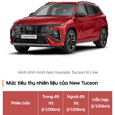
Hình ảnh minh họa Hyundai Tucson N Line
Mức tiêu thụ nhiên liệu của New Tucson
Trong đô
Ngoài đô
Hỗn hợp
Phiên bản
thị
thị
(l/100km)
(l/100km)
(l/100km)