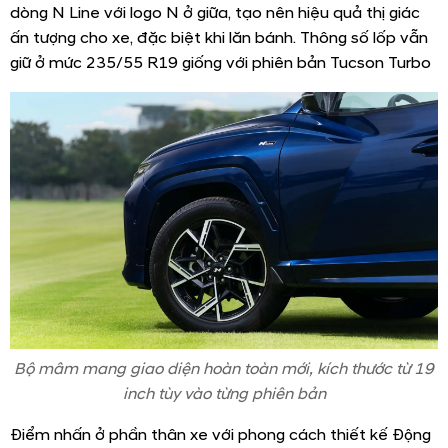
dòng N Line với logo N ở giữa, tạo nên hiệu quả thị giác
ấn tượng cho xe, đặc biệt khi lăn bánh. Thông số lốp vẫn
giữ ở mức 235/55 R19 giống với phiên bản Tucson Turbo
Tôi đồng ý cho phép Hyundai Hải Phòng thu thập thông tin
mà tôi cung cấp nhằm mục đích tư vấn theo
Chính sách bảo
mật thông tin
.
Tính trả góp
Tính lăn bánh
NHẬN BÁO GIÁ NGAY
Bộ mâm mang giao diện hoàn toàn mới, kích thước từ 19
inch tùy vào từng phiên bản
Điểm nhấn ở phần thân xe với phong cách thiết kế Động