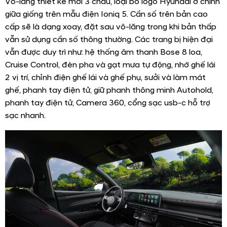
Vô-lăng thiết kế mới 3 chấu, loại bỏ logo Hyundai ở chính
giữa giống trên mẫu điện Ioniq 5. Cần số trên bản cao
cấp sẽ là dạng xoay, đặt sau vô-lăng trong khi bản thấp
vẫn sử dụng cần số thông thường. Các trang bị hiện đại
vẫn được duy trì như: hệ thống âm thanh Bose 8 loa,
Cruise Control, đèn pha và gạt mưa tự động, nhớ ghế lái
2 vị trí, chỉnh điện ghế lái và ghế phụ, sưởi và làm mát
ghế, phanh tay điện tử, giữ phanh thông minh Autohold,
phanh tay điện tử, Camera 360, cổng sạc usb-c hỗ trợ
sạc nhanh.