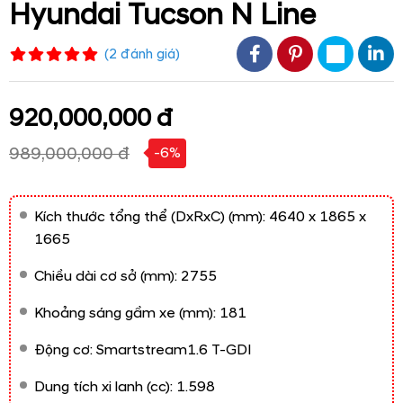
Hyundai Tucson N Line
(
2
đánh giá
)
920,000,000 đ
989,000,000 đ
-6%
Kích thước tổng thể (DxRxC) (mm): 4640 x 1865 x
1665
Chiều dài cơ sở (mm): 2755
Khoảng sáng gầm xe (mm): 181
Động cơ: Smartstream1.6 T-GDI
Dung tích xi lanh (cc): 1.598