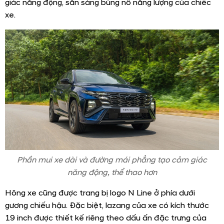
giác năng động, sẵn sàng bùng nổ năng lượng của chiếc
xe.
NHẬN BÁO GIÁ XE VÀ ƯU ĐÃI
THÁNG
Phần mui xe dài và đường mái phẳng tạo cảm giác
Ngay sau khi nhận được yêu cầu Chúng tôi sẽ gửi Báo
năng động, thể thao hơn
giá Ưu đãi đến Quý khách trong thời gian sớm nhất.
Hông xe cũng được trang bị logo N Line ở phía dưới
gương chiếu hậu. Đặc biệt, lazang của xe có kích thước
19 inch được thiết kế riêng theo dấu ấn đặc trưng của