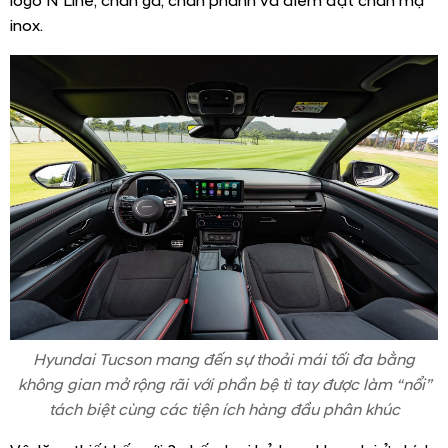
logo N Line, chân ga, chân phanh và điểm đặt chân mạ
inox.
Hyundai Tucson mang đến sự thoải mái tối đa bằng
không gian mở rộng rãi với phần bệ tì tay được làm “nổi”
tách biệt cùng các tiện ích hàng đầu phân khúc