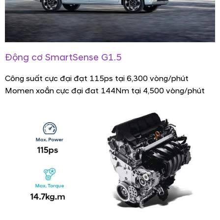
Động cơ SmartSense G1.5
Công suất cực đại đạt 115ps tại 6,300 vòng/phút
Momen xoắn cực đại đat 144Nm tại 4,500 vòng/phút