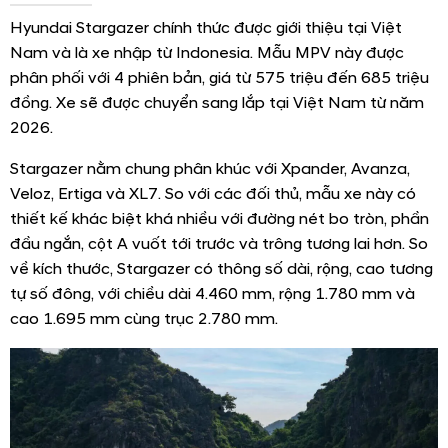
Hyundai Stargazer chính thức được giới thiệu tại Việt
Nam và là xe nhập từ Indonesia. Mẫu MPV này được
phân phối với 4 phiên bản, giá từ 575 triệu đến 685 triệu
đồng. Xe sẽ được chuyển sang lắp tại Việt Nam từ năm
2026.
Stargazer nằm chung phân khúc với Xpander, Avanza,
Veloz, Ertiga và XL7. So với các đối thủ, mẫu xe này có
thiết kế khác biệt khá nhiều với đường nét bo tròn, phần
đầu ngắn, cột A vuốt tới trước và trông tương lai hơn. So
về kích thước, Stargazer có thông số dài, rộng, cao tương
tự số đông, với chiều dài 4.460 mm, rộng 1.780 mm và
cao 1.695 mm cùng trục 2.780 mm.