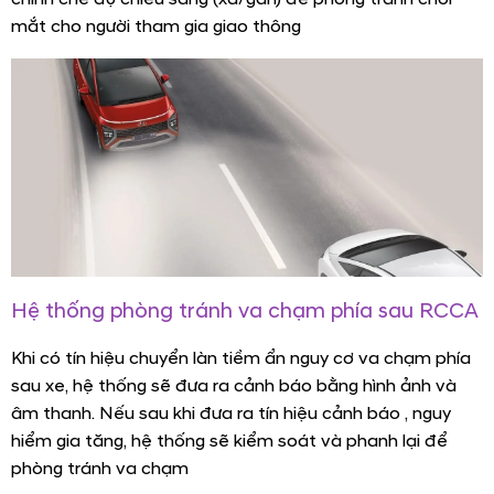
mắt cho người tham gia giao thông
Tôi đồng ý cho phép Hyundai Hải Phòng thu thập thông tin
mà tôi cung cấp nhằm mục đích tư vấn theo
Chính sách bảo
mật thông tin
.
Tính trả góp
Tính lăn bánh
NHẬN BÁO GIÁ NGAY
Hệ thống phòng tránh va chạm phía sau RCCA
Khi có tín hiệu chuyển làn tiềm ẩn nguy cơ va chạm phía
sau xe, hệ thống sẽ đưa ra cảnh báo bằng hình ảnh và
âm thanh. Nếu sau khi đưa ra tín hiệu cảnh báo , nguy
hiểm gia tăng, hệ thống sẽ kiểm soát và phanh lại để
phòng tránh va chạm