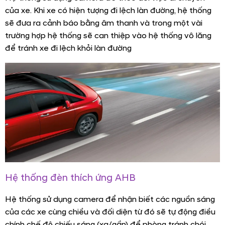
của xe. Khi xe có hiện tượng đi lệch làn đường, hệ thống
sẽ đưa ra cảnh báo bằng âm thanh và trong một vài
trường hợp hệ thống sẽ can thiệp vào hệ thống vô lăng
để tránh xe đi lệch khỏi làn đường
NHẬN BÁO GIÁ XE VÀ ƯU ĐÃI
THÁNG
Ngay sau khi nhận được yêu cầu Chúng tôi sẽ gửi Báo
giá Ưu đãi đến Quý khách trong thời gian sớm nhất.
Hệ thống đèn thích ứng AHB
Hệ thống sử dụng camera để nhận biết các nguồn sáng
của các xe cùng chiều và đối diện từ đó sẽ tự động điều
chính chế độ chiếu sáng (xa/gần) để phòng tránh chói