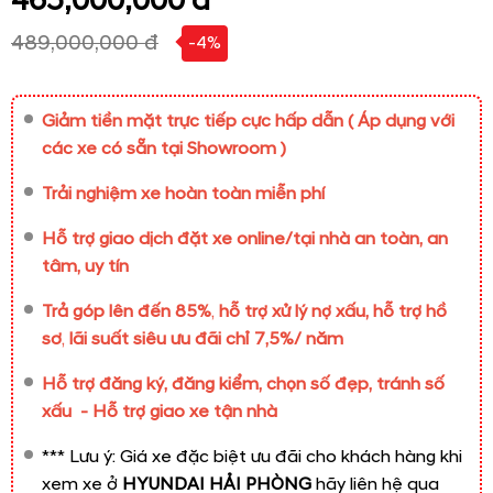
465,000,000 đ
489,000,000 đ
-4%
Giảm tiền mặt trực tiếp cực hấp dẫn
( Áp dụng với
các xe có sẵn tại Showroom )
Trải nghiệm xe hoàn toàn miễn phí
Hỗ trợ giao dịch đặt xe online/tại nhà an toàn, an
tâm, uy tín
Trả góp lên đến 85%
,
hỗ trợ xử lý nợ xấu, hỗ trợ hồ
sơ
,
lãi suất siêu ưu đãi chỉ 7,5%/ năm
Hỗ trợ đăng ký, đăng kiểm, chọn số đẹp, tránh số
xấu - Hỗ trợ giao xe tận nhà
*** Lưu ý: Giá xe đặc biệt ưu đãi cho khách hàng khi
xem xe ở
HYUNDAI HẢI PHÒNG
hãy liên hệ qua