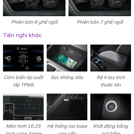
Phiên bản 6 ghế ngồi
Phiên bản 7 ghế ngồi
Tiện nghi khác
Cảm biến áp suất
Sạc không dây
Bệ tì tay kích
lốp TPMS
thước lớn
Màn hình 10.25
Hệ thống loa bose
Khởi động bằng
inch cùng Apple
cao cấp
nút bấm