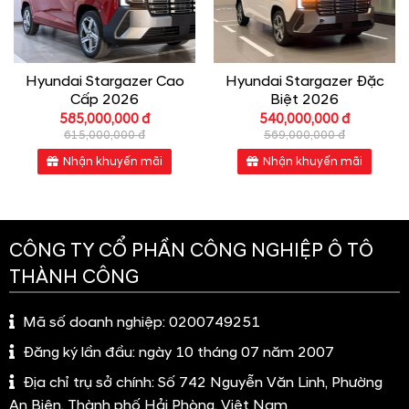
Hyundai Stargazer Cao
Hyundai Stargazer Đặc
Cấp 2026
Biệt 2026
585,000,000 đ
540,000,000 đ
615,000,000 đ
569,000,000 đ
Nhận khuyến mãi
Nhận khuyến mãi
CÔNG TY CỔ PHẦN CÔNG NGHIỆP Ô TÔ
THÀNH CÔNG
Mã số doanh nghiệp:
0200749251
Đăng ký lần đầu:
ngày 10 tháng 07 năm 2007
Địa chỉ trụ sở chính:
Số 742 Nguyễn Văn Linh, Phường