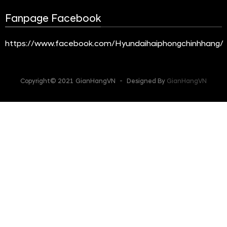
Fanpage Facebook
https://www.facebook.com/Hyundaihaiphongchinhhang/
Copyright© 2021 GianHangVN
-
Designed By
GianHangVN