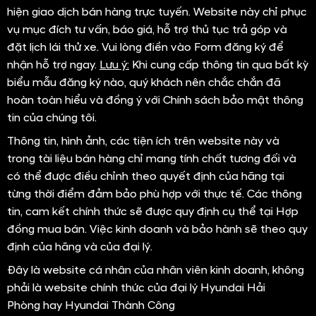
SHOWROOM/ĐẠI LÝ ỦY QUYỀN. Chúng tôi không thực
hiện giao dịch bán hàng trực tuyến. Website này chỉ phục
vụ mục đích tư vấn, báo giá, hỗ trợ thủ tục trả góp và
đặt lịch lái thử xe. Vui lòng điền vào Form đăng ký để
nhận hỗ trợ ngay.
Lưu ý:
Khi cung cấp thông tin qua bất kỳ
biểu mẫu đăng ký nào, quý khách nên chắc chắn đã
hoàn toàn hiểu và đồng ý với Chính sách bảo mật thông
tin của chúng tôi.
Thông tin, hình ảnh, các tiện ích trên website này và
trong tài liệu bán hàng chỉ mang tính chất tương đối và
có thể được điều chỉnh theo quyết định của hãng tại
từng thời điểm đảm bảo phù hợp với thực tế. Các thông
tin, cam kết chính thức sẽ được quy định cụ thể tại Hợp
đồng mua bán. Việc kinh doanh và bảo hành sẽ theo quy
định của hãng và của đại lý.
Đây là website cá nhân của nhân viên kinh doanh, không
phải là website chính thức của đại lý Hyundai Hải