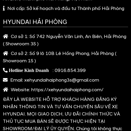
An Biên, Thành phố Hải Phòng, Việt Nam
Nơi cấp:
Sở kế hoạch và đầu tư Thành phố Hải Phòng
HYUNDAI HẢI PHÒNG
Cơ sở 1:
Số 742 Nguyễn Văn Linh, An Biên, Hải Phòng
( Showroom 3S )
Cơ sở 2:
Số 9 lô 10B Lê Hồng Phong, Hải Phòng (
Showroom 1S )
:
0916.854.399
Hotline Kinh Doanh
Email:
xehyundaihaiphong3s@gmail.com
Website:
https://xehyundaihaiphong.com/
ĐÂY LÀ WEBSITE HỖ TRỢ KHÁCH HÀNG ĐĂNG KÝ
NHẬN THÔNG TIN VÀ TƯ VẤN CHUYÊN SÂU VỀ XE
HYUNDAI. MỌI GIAO DỊCH, ƯU ĐÃI CHÍNH THỨC VÀ
THỦ TỤC MUA BÁN SẼ ĐƯỢC THỰC HIỆN TẠI