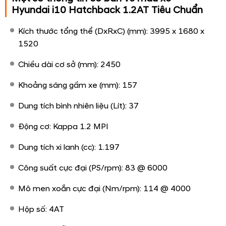
Hyundai i10 Hatchback 1.2AT Tiêu Chuẩn
Kích thước tổng thể (DxRxC) (mm): 3995 x 1680 x
1520
Chiều dài cơ sở (mm): 2450
Khoảng sáng gầm xe (mm): 157
Dung tích bình nhiên liệu (Lít): 37
Động cơ: Kappa 1.2 MPI
Dung tích xi lanh (cc): 1.197
Công suất cực đại (PS/rpm): 83 @ 6000
Mô men xoắn cực đại (Nm/rpm): 114 @ 4000
Hộp số: 4AT