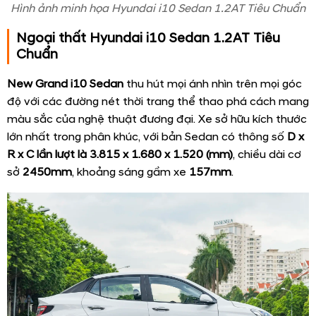
Hình ảnh minh họa Hyundai i10 Sedan 1.2AT Tiêu Chuẩn
Ngoại thất Hyundai i10 Sedan 1.2AT Tiêu
Chuẩn
New Grand i10 Sedan
thu hút mọi ánh nhìn trên mọi góc
độ với các đường nét thời trang thể thao phá cách mang
màu sắc của nghệ thuật đương đại. Xe sở hữu kích thước
lớn nhất trong phân khúc, với bản Sedan có thông số
D x
R x C lần lượt là 3.815 x 1.680 x 1.520 (mm)
, chiều dài cơ
sở
2450mm
,
khoảng sáng gầm xe
157mm
.