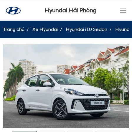
Hyundai Hải Phòng
Trang chủ
Xe Hyundai
Hyundai i10 Sedan
Hyundai