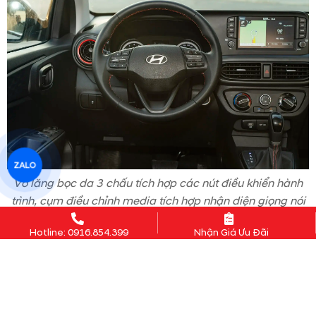
ZALO
Vô lăng bọc da 3 chấu tích hợp các nút điều khiển hành
trình, cụm điều chỉnh media tích hợp nhận diện giọng nói
(chỉ có ở 2 phiên bản cao cấp)
Hotline: 0916.854.399
Nhận Giá Ưu Đãi
Với việc trang bị thêm cổng sạc USB và cửa gió điều hòa
ở hàng ghế thứ 2, giúp hành khách có thể thoải mái sử
dụng các thiết bị điện tử và cảm thấy dễ chịu hơn trong
suốt hành trình.